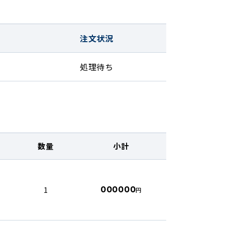
注文状況
処理待ち
数量
小計
000000
1
円