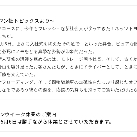
ガジン社トピックスより～
ドコースに、今年もフレッシュな新社会人が戻ってきた！ネッツト
たちだ。
4月5日。まさに入社式を終えたその足で…といった具合。ピュアな
と必死にメモをとる真摯な姿勢が印象的だった。
新人研修の講師を務めるのは、モトレージ岡本社長。そして、古く
野山を駆け巡ったお客さんたちが、ときにドライバーとして、とき
研修を支えていた。
オフローディング、そして四輪駆動車の走破性をたっぷり感じたオフロ
となるであろう彼らの姿を、応援の気持ちを持ってご覧いただけた
デンウイーク休業のご案内
～5月6日は勝手ながら休業とさせていただきます。