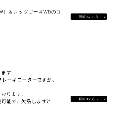
SW）＆レッツゴー４WDのコ
詳細はこちら
ります
ブレーキローターですが、
ております。
詳細はこちら
売可能で、欠品しますと