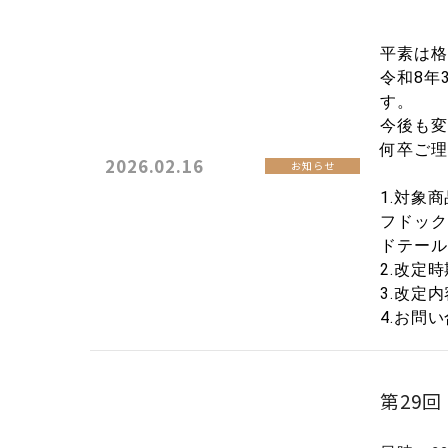
平素は格
令和8年
す。
今後も変
何卒ご理
2026.02.16
お知らせ
1.対象
フドック
ドテール
2.改定
3.改定
4.お問い
第29