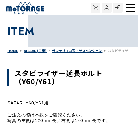
メ
ニ
ITEM
ュ
ー
HOME
NISSAN(日産)
サファリ Y61系・サスペンション
スタビライザー延長ボ
スタビライザー延長ボルト
（Y60/Y61）
SAFARI Y60,Y61用
ご注文の際は本数をご確認ください。
写真の左側は120ｍｍ長／右側は140ｍｍ長です。