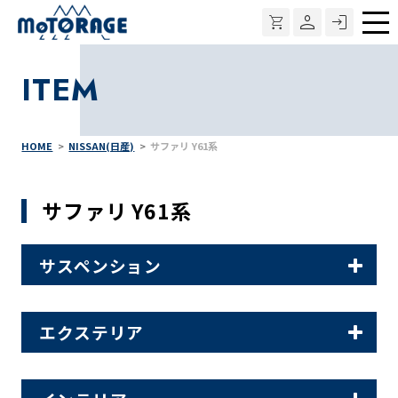
メ
ニ
ITEM
ュ
ー
HOME
NISSAN(日産)
サファリ Y61系
サファリ Y61系
サスペンション
エクステリア