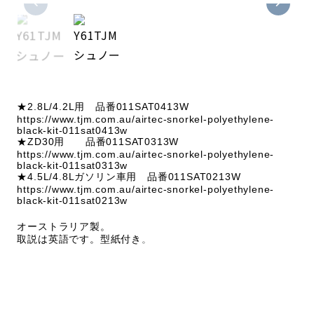
★2.8L/4.2L用 品番011SAT0413W
https://www.tjm.com.au/airtec-snorkel-polyethylene-
black-kit-011sat0413w
★ZD30用 品番011SAT0313W
https://www.tjm.com.au/airtec-snorkel-polyethylene-
black-kit-011sat0313w
★4.5L/4.8Lガソリン車用 品番011SAT0213W
https://www.tjm.com.au/airtec-snorkel-polyethylene-
black-kit-011sat0213w
オーストラリア製。
取説は英語です。型紙付き
。