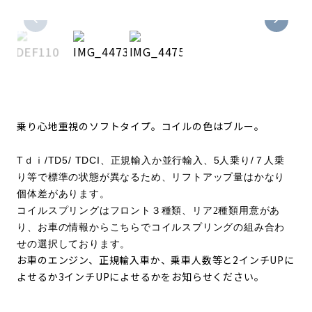
乗り心地重視のソフトタイプ。コイルの色はブルー。
T
/TD5/ TDCI
5
/
ｄｉ
、正規輸入か並行輸入、
人乗り
７人乗
り等で
標準の状態が異なるため、リフトアップ量はかなり
個体差があります。
コイルスプリングはフロント３種類、リア2種類用意があ
り、お車の情報からこちらで
コイルスプリングの組み合わ
せの選択して
おります。
お車のエンジン、正規輸入車か、乗車人数等と2インチUPに
よせるか3インチUPによせるかをお知らせください。