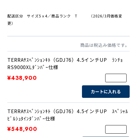
配送区分 サイズ
5ｘ4
／商品ランク T （2026/3月価格変
更）
商品は税込み価格です。
TERRAｻｽﾍﾟﾝｼｮﾝｷﾄ（GDJ76）4.5インチUP ﾗﾝﾁｮ
RS9000XLﾀﾞﾝﾊﾟｰ仕様
¥438,900
カートに入れる
TERRAｻｽﾍﾟﾝｼｮﾝｷﾄ（GDJ76）4.5インチUP ｽﾍﾟｼｬﾙ
ﾋﾞﾙｼｭﾀｲﾝﾀﾞﾝﾊﾟｰ仕様
¥548,900