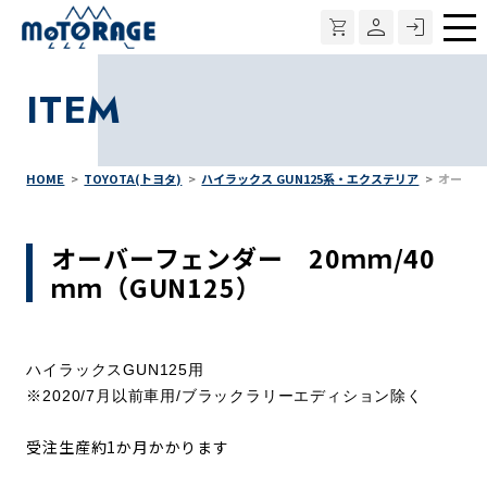
メ
ニ
ITEM
ュ
ー
HOME
TOYOTA(トヨタ)
ハイラックス GUN125系・エクステリア
オーバー
オーバーフェンダー 20ｍｍ/40
ｍｍ（GUN125）
ハイラックスGUN125用
※2020/7月以前車用/ブラックラリーエディション除く
受注生産約1か月かかります