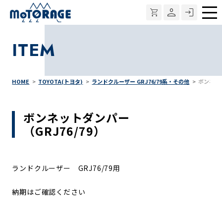
メ
ニ
ITEM
ュ
ー
HOME
TOYOTA(トヨタ)
ランドクルーザー GRJ76/79系・その他
ボンネット
ボンネットダンパー
（GRJ76/79）
ランドクルーザー GRJ76/79用
納期は
ご確認ください