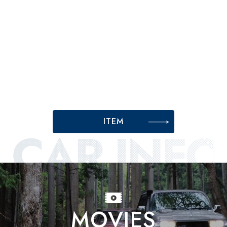
12V21W BA15Sアンバー球 ピ
ン位相180°
ITEM
MOVIES