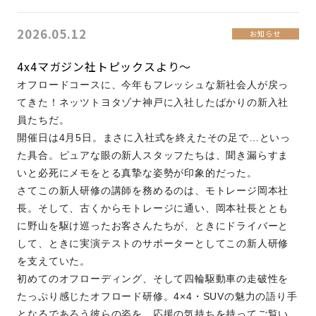
2026.05.12
お知らせ
4x4マガジン社トピックスより～
オフロードコースに、今年もフレッシュな新社会人が戻っ
てきた！ネッツトヨタゾナ神戸に入社したばかりの新入社
員たちだ。
開催日は4月5日。まさに入社式を終えたその足で…といっ
た具合。ピュアな眼の新人スタッフたちは、聞き漏らすま
いと必死にメモをとる真摯な姿勢が印象的だった。
さてこの新人研修の講師を務めるのは、モトレージ岡本社
長。そして、古くからモトレージに通い、岡本社長ととも
に野山を駆け巡ったお客さんたちが、ときにドライバーと
して、ときに実演テストのサポーターとしてこの新人研修
を支えていた。
初めてのオフローディング、そして四輪駆動車の走破性を
たっぷり感じたオフロード研修。4×4・SUVの魅力の語り手
となるであろう彼らの姿を、応援の気持ちを持ってご覧い