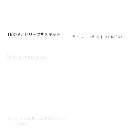
TERRAアドリーフサスキット
アドリーフキット（GDJ76）
スペシャルビルシュタインダンパ
コイルスプリングスペーサー
ー（GDJ76）
（LC70）