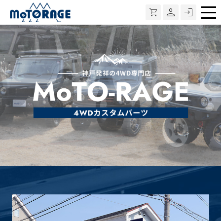
メ
ニ
ュ
ー