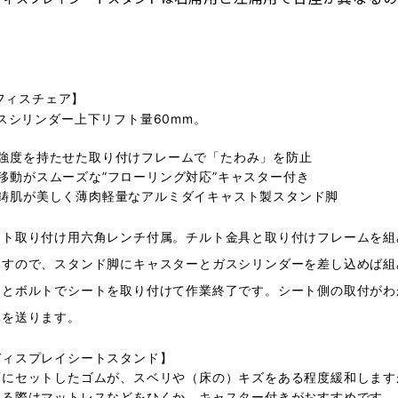
フィスチェア】
スシリンダー
上下リフト量60mm。
強度を持たせた取り付けフレームで「たわみ」を防止
移動がスムーズな”フローリング対応”キャスター付き
鋳肌が美しく薄肉軽量なアルミダイキャスト製スタンド脚
ート取り付け用六角レンチ付属。
チルト金具と取り付けフレームを組
ますので、
スタンド脚にキャスターとガスシリンダーを差し込めば組
チとボルトでシートを取り付けて作業終了です。シート側の取付がわ
真を送ります。
ディスプレイシートスタンド】
面にセットしたゴムが、スベリや（床の）キズをある程度緩和
します
れる際はマットレスなどをひくか、
キャスター付きがおすすめです。