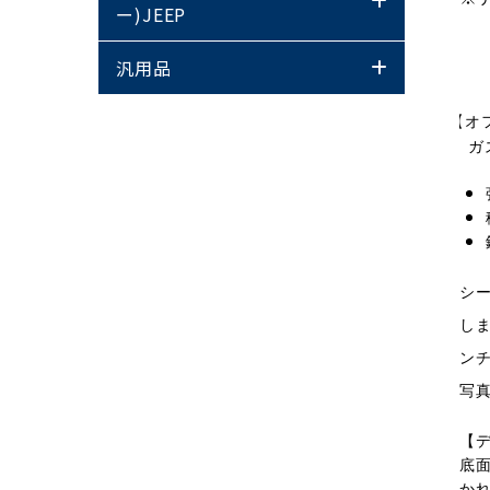
ー)JEEP
汎用品
【 【オ
ガ
ガ
W7
シ
し
ン
写
【
底
か