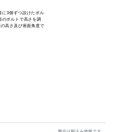
後に3個ずつ設けたボル
面のボルトで高さを調
類の高さ及び座面角度で
商品は税込み価格です。