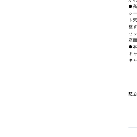
●
シ
ト
整
セ
座面
●
キャ
キャ
配送