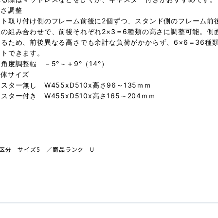
高さ調整
ート取り付け側のフレーム前後に2個ずつ、スタンド側のフレーム前
穴の組み合わせで、前後それぞれ2×3＝6種類の高さに調整可能。側
するため、前後異なる高さでも余計な負荷がかからず、6×6＝36種
ットできます。
角度調整幅 －5°～＋9°（14°）
本体サイズ
スター無し W455xD510x高さ96～135ｍｍ
スター付き W455xD510x高さ165～204ｍｍ
区分 サイズ5
／商品
ランク U