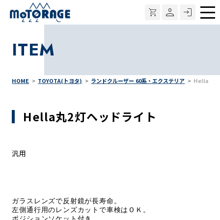
メ
ニ
ITEM
ュ
ー
HOME
TOYOTA(トヨタ)
ランドクルーザー 60系・エクステリア
Hella丸
Hella丸2灯ヘッドライト
汎用
ガラスレンズで反射鏡が長寿命。
左側通行用のレンズカットで車検はＯＫ。
ポジションソケット付き。