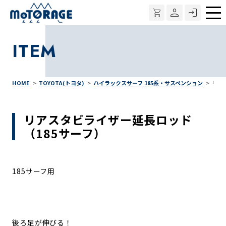
メ
ニ
ITEM
ュ
ー
HOME
TOYOTA(トヨタ)
ハイラックスサーフ 185系・サスペンション
リア
リアスタビライザー延長ロッド
（185サーフ）
185サーフ用
後ろ足が伸びる！