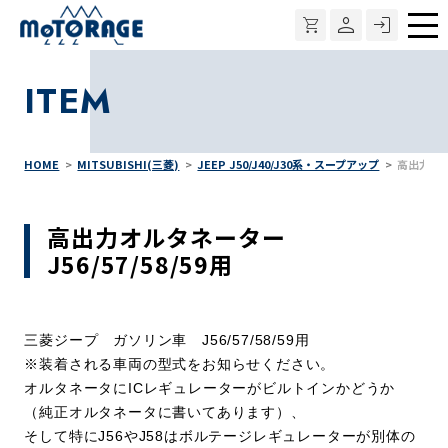
メ
ニ
ITEM
ュ
ー
HOME
MITSUBISHI(三菱)
JEEP J50/J40/J30系・スープアップ
高出力オルタ
高出力オルタネーター
J56/57/58/59用
三菱ジープ ガソリン車 J56/57/58/59用
※装着される車両の型式をお知らせください。
オルタネータにICレギュレーターがビルトインかどうか
（純正オルタネータに書いてあります）、
そして特にJ56やJ58はボルテージレギュレーターが別体の