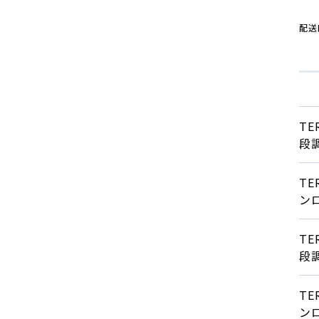
配送
TE
段
T
ン
TE
段
T
ン