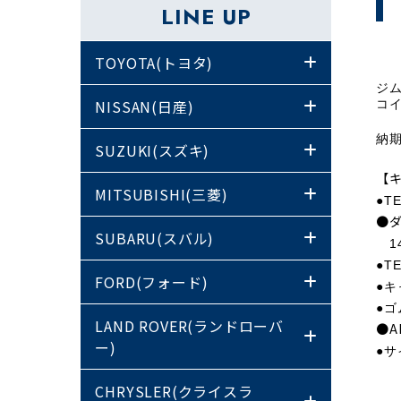
LINE UP
TOYOTA(トヨタ)
ジム
NISSAN(日産)
コイ
納
SUZUKI(スズキ)
【
MITSUBISHI(三菱)
●T
●
SUBARU(スバル)
1
●T
FORD(フォード)
●
●
LAND ROVER(ランドローバ
●A
ー)
●
CHRYSLER(クライスラ