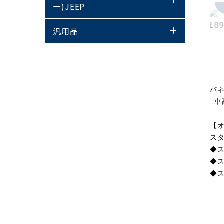
ー)JEEP
汎用品
バ
車
【
ス
◆
◆ス
◆ス