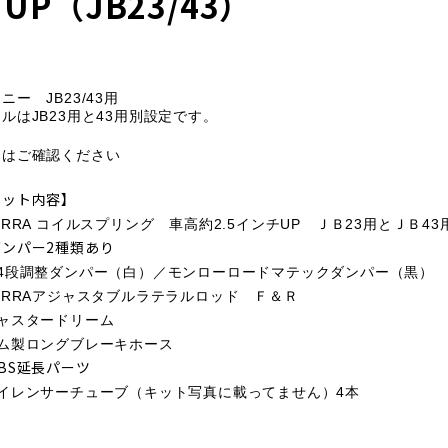
UP（JB23/43）
ニー JB23/43用
ルはJB23用と43用別設定です。
期はご確認ください
キット内容】
ERRA コイルスプリング 車高約2.5インチUP
ＪＢ23用とＪＢ4
ダンパー2種類あり
4段調整ダンパー（白）／
モンローロードマテックダンパー（黒）
ERRAアジャスタブルラテラルロッド Ｆ＆Ｒ
キャスタードリーム
ゴム製ロングブレーキホース
BS延長パーツ
サイレンサーチューブ（キット写真に載ってません）4本