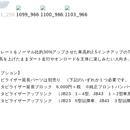
ネレートをノーマル比約30%アップさせた
車高約2.5インチアップの
高を上げたままダート走行やオンロードを主体に楽しみたい人向き
オプション】
タビライザー延長パーツは別売り （下記のいずれか１つ必要です。
スタビライザー延長ブロック 6,000円＋税 ※純正フロントバン
タビライザーアップリンク （JB23 1～4型、JB43 １～2型車用
タビライザーアップリンク （JB23 5型以降車、JB43 ３型以降車