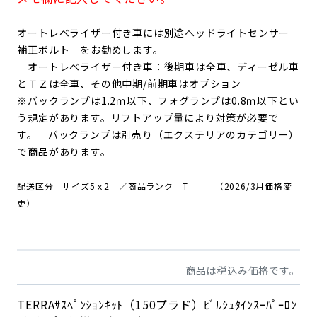
オートレベライザー付き車には別途ヘッドライトセンサー
補正ボルト をお勧めします。
オートレベライザー付き車：後期車は全車、ディーゼル車
とＴＺは全車、その他中期/前期車はオプション
※バックランプは1.2ｍ以下、フォグランプは0.8ｍ以下
と
い
う規定があります。リフトアップ量により対策が必要で
す。
バックランプは別売り
（エクステリアのカテゴリー）
で商品があります。
配送区分 サイズ5ｘ2 ／商品ランク T （2026/3月価格変
更）
商品は税込み価格です。
TERRAｻｽﾍﾟﾝｼｮﾝｷｯﾄ（150プラド）ﾋﾞﾙｼｭﾀｲﾝｽｰﾊﾟｰﾛﾝ