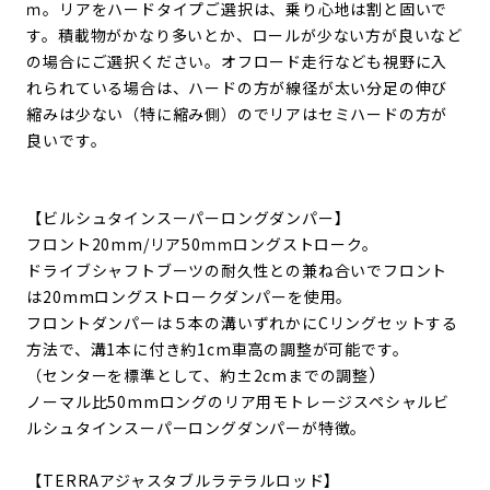
ｍ。リアをハードタイプご選択は、乗り心地は割と固いで
す。積載物がかなり多いとか、ロールが少ない方が良いなど
の場合にご選択ください。オフロード走行なども視野に入
れられている場合は、ハードの方が線径が太い分足の伸び
縮みは少ない（特に縮み側）のでリアはセミハードの方が
良いです。
【ビルシュタインスーパーロングダンパー】
フロント20mm/リア50ｍｍロングストローク。
ドライブシャフトブーツの耐久性との兼ね合いでフロント
は20mmロングストロークダンパーを使用。
フロントダンパーは５本の溝いずれかにCリングセットする
方法で、溝1本に付き約1cm車高の調整が可能です。
）
（センターを標準として、約±2cmまでの調整
ノーマル比50mmロングのリア用モトレージスペシャルビ
ルシュタインスーパーロングダンパーが特徴。
【
TERRAアジャスタブルラテラルロッド】