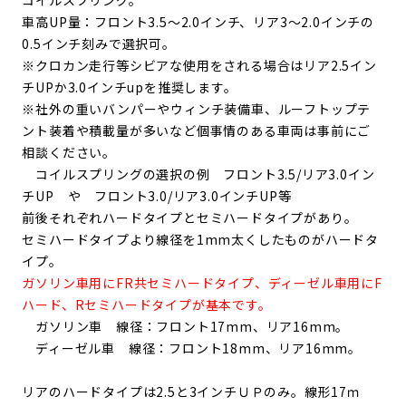
車高UP量：フロント3.5～2.0インチ、リア3～2.0インチの
0.5インチ刻みで選択可。
※クロカン走行等シビアな使用をされる場合はリア2.5イン
チUPか3.0インチupを推奨します。
※社外の重いバンパーやウィンチ装備車、ルーフトップテ
ント装着や積載量が多いなど個事情のある車両は事前にご
相談ください。
コイルスプリン
グの選択の例 フロント3.5/リア3.0イン
チUP や フロント3.0/リア3.0インチUP等
前後それぞれハードタイプとセミハードタイプがあり。
セミハードタイプより線径を1mm太くしたものがハードタ
イプ。
ガソリン車用にFR共セミハードタイプ、ディーゼル車用にF
ハード、Rセミハードタイプが基本です。
ガソリン車 線径：フロント17mm、リア16mm。
ディーゼル車 線径：フロント18mm、リア16mm。
リアのハードタイプは2.5と3インチＵＰのみ。線形17ｍ