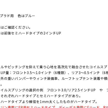
0プラド用 色はブルー
期はご確認ください。
真は前後セミハードタイプの2インチUP
ールやピッチングを抑えて乗り心地を高次元で融合させたコイルスプ
UP量：フロント3.5～1.0インチ（6種類）、リア3～0.5インチ（
社外の重いバンパーやウィンチ装備車、ルーフトップテント装着や積
い。
イルスプリン
グの選択の例 フロント3.0/リア2.5インチUP や フ
後それぞれハードタイプとセミハードタイプがあり。
ミハードタイプより線径を1mm太くしたものがハードタイプ。
ソリン車用にFR共セミハードタイプ、ディーゼル車用にFハード、R