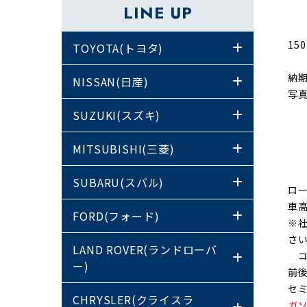
LINE UP
15
TOYOTA(トヨタ)
納
NISSAN(日産)
写
SUZUKI(スズキ)
MITSUBISHI(三菱)
SUBARU(スバル)
ロ
車高
FORD(フォード)
※
さ
LAND ROVER(ランドローバ
コ
ー)
前
セ
CHRYSLER(クライスラ
ガ