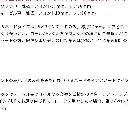
ソリン車 線径：フロント17mm、リア16mm。
ィーゼル車 線径：フロント18mm、リア16mm。
アのハードタイプは2.5と3インチＵＰのみ。線形17ｍｍ。リアを
かなり多いとか、ロールが少ない方が良いなどの場合にご選択くださ
、ハードの方が線径が太い分足の伸び縮みは少ない（特に縮み側）の
ロントのみ/リアのみの販売も可能（
セミハードタイプとハードタイ
ョックはノーマル長でコイルのみ交換をご検討の場合：リフトアップ量
.0インチUPでも足の伸び側ストロークを増やしたい場合、乗り心地
さい。