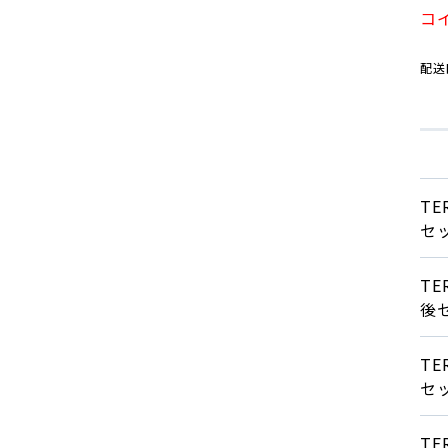
コ
配送
T
セ
T
後
T
セ
T