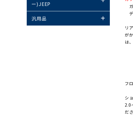
ー)JEEP
ガ
デ
汎用品
リ
が
は
フ
シ
2
だ