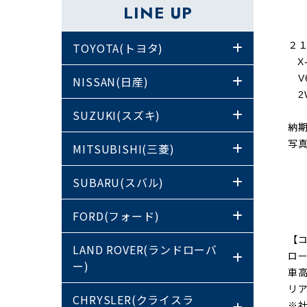
LINE UP
２
TOYOTA(トヨタ)
X
V
NISSAN(日産)
2
SUZUKI(スズキ)
納
写
MITSUBISHI(三菱)
SUBARU(スバル)
FORD(フォード)
【
LAND ROVER(ランドローバ
ロ
ー)
車高
リア
CHRYSLER(クライスラ
※