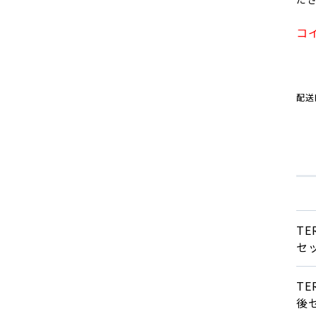
コ
配送
T
セ
T
後