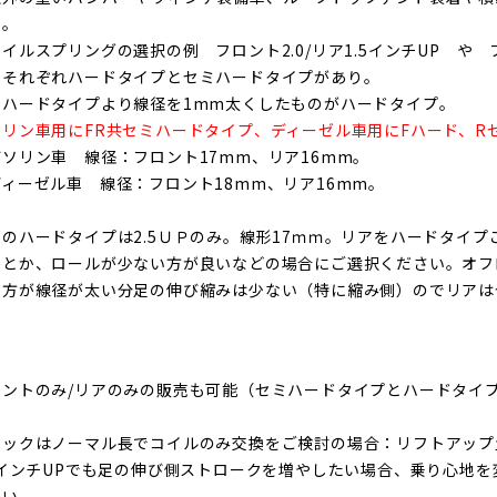
い。
イルスプリン
グの選択の例 フロント2.0/リア1.5インチUP や フ
後それぞれハードタイプとセミハードタイプがあり。
ミハードタイプより線径を1mm太くしたものがハードタイプ。
ソリン車用にFR共セミハードタイプ、ディーゼル車用にFハード、R
ソリン車 線径：フロント17mm、リア16mm。
ィーゼル車 線径：フロント18mm、リア16mm。
アのハードタイプは2.5ＵＰのみ。線形17ｍｍ。リアをハードタイ
いとか、ロールが少ない方が良いなどの場合にご選択ください。オフ
の方が線径が太い分足の伸び縮みは少ない（特に縮み側）のでリアは
ロントのみ/リアのみの販売も可能（
セミハードタイプとハードタイ
ョックはノーマル長でコイルのみ交換をご検討の場合：リフトアップ量
.0インチUPでも足の伸び側ストロークを増やしたい場合、乗り心地
さい。