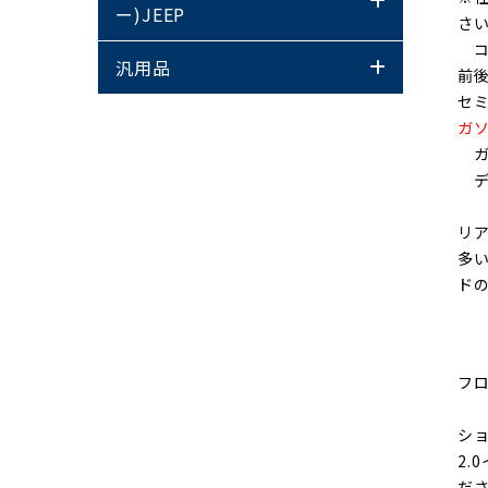
ー)JEEP
さ
コ
汎用品
前
セ
ガ
ガ
デ
リ
多
ド
フ
シ
2
だ