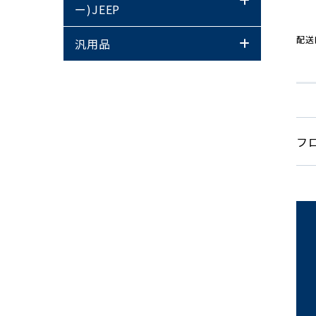
ー)JEEP
配送
汎用品
フ