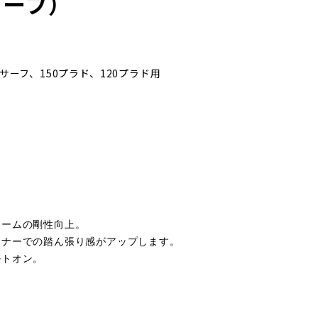
ーフ）
5サーフ、
150プラド、
120プラド用
レームの剛性向上。
ーナーでの踏ん張り感がアップします。
ルトオン。