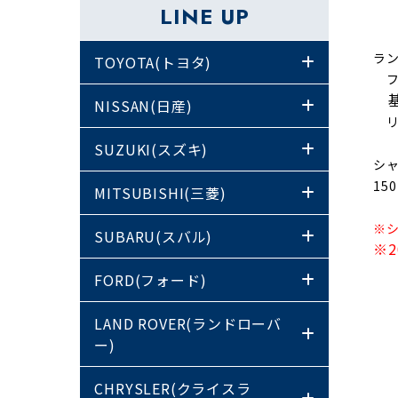
LINE UP
ラン
TOYOTA(トヨタ)
フロ
基
NISSAN(日産)
リ
SUZUKI(スズキ)
シャ
15
MITSUBISHI(三菱)
※シ
SUBARU(スバル)
※
FORD(フォード)
LAND ROVER(ランドローバ
ー)
CHRYSLER(クライスラ