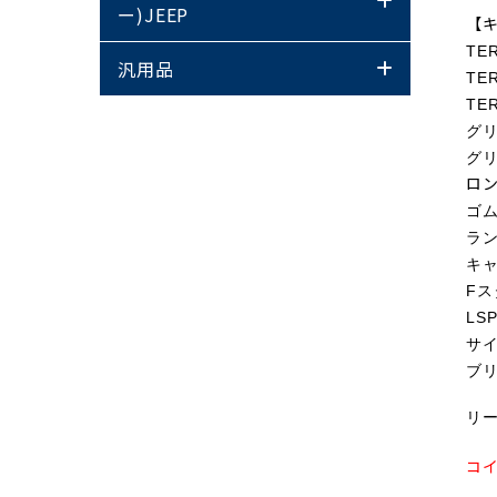
ー)JEEP
【
T
汎用品
TE
TE
グリ
グ
ロ
ゴ
ラン
キ
Fス
LS
サ
ブ
リ
コ