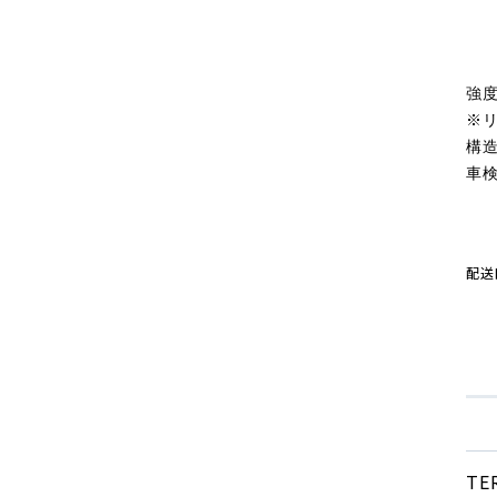
強
※
構
車
配
T