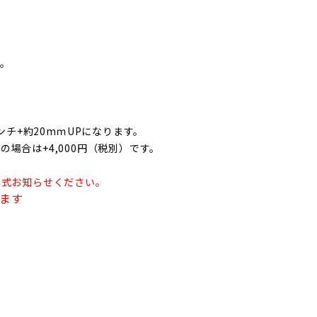
り。
インチ+約20
mｍ
UPになります。
ｍの場合は+4,000円（税別）です。
。年式お知らせください。
ります