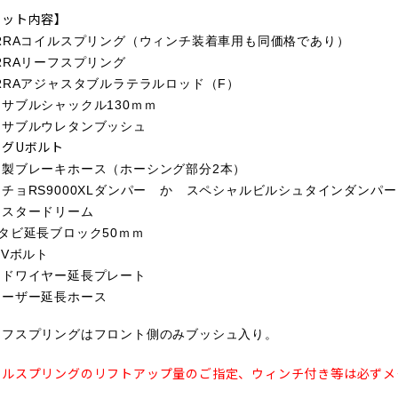
キット内容】
ERRAコイルスプリング（ウィンチ装着車用も同価格であり
）
RRAリーフスプリング
RRAアジャスタブルラテラルロッド（F）
サブルシャックル130ｍｍ
リサブルウレタンブッシュ
ングUボルト
ム製ブレーキホース（ホーシング部分2本）
チョRS9000XLダンパー か スペシャルビルシュタインダンパー
ャスタードリーム
タビ延長ブロック50ｍｍ
PVボルト
イドワイヤー延長プレート
リーザー延長ホース
ーフスプリングはフロント側のみブッシュ入り。
イルスプリングのリフトアップ量のご指定、ウィンチ付き等は必ずメ