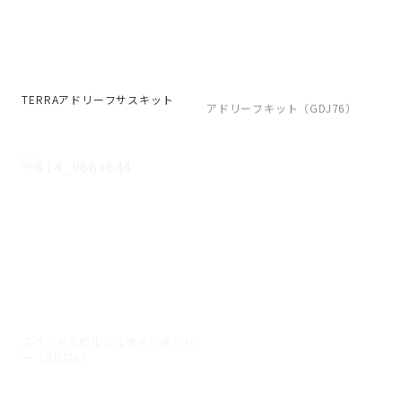
TERRAアドリーフサスキット
アドリーフキット（GDJ76）
スペシャルビルシュタインダンパ
コイルスプリングスペーサー
ー（GDJ76）
（LC70）