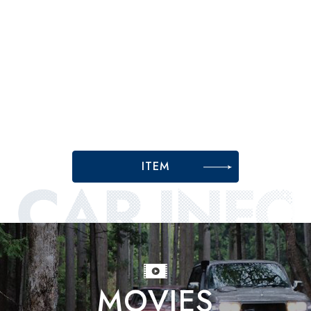
12V21W BA15Sアンバー球 ピ
ン位相180°
ITEM
MOVIES