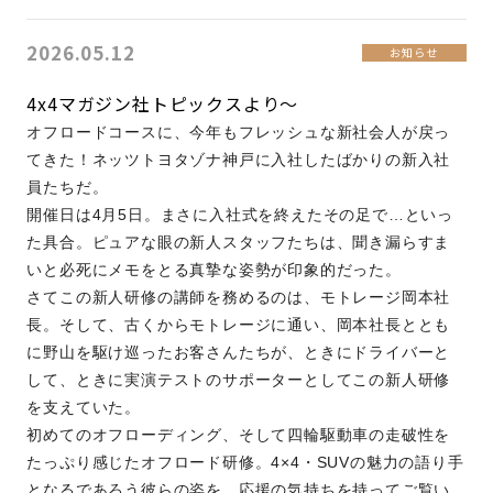
2026.05.12
お知らせ
4x4マガジン社トピックスより～
オフロードコースに、今年もフレッシュな新社会人が戻っ
てきた！ネッツトヨタゾナ神戸に入社したばかりの新入社
員たちだ。
開催日は4月5日。まさに入社式を終えたその足で…といっ
た具合。ピュアな眼の新人スタッフたちは、聞き漏らすま
いと必死にメモをとる真摯な姿勢が印象的だった。
さてこの新人研修の講師を務めるのは、モトレージ岡本社
長。そして、古くからモトレージに通い、岡本社長ととも
に野山を駆け巡ったお客さんたちが、ときにドライバーと
して、ときに実演テストのサポーターとしてこの新人研修
を支えていた。
初めてのオフローディング、そして四輪駆動車の走破性を
たっぷり感じたオフロード研修。4×4・SUVの魅力の語り手
となるであろう彼らの姿を、応援の気持ちを持ってご覧い