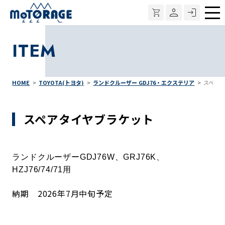
メ
ニ
ITEM
ュ
ー
HOME
TOYOTA(トヨタ)
ランドクルーザー GDJ76・エクステリア
スペア
スペアタイヤブラケット
ランドクルーザー
GDJ76W、
GRJ76K、
HZJ76/74/71用
納期 2026年7月中旬予定