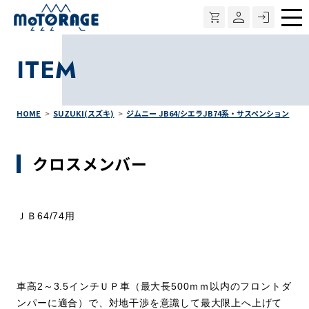
メ
ニ
ITEM
ュ
ー
HOME
SUZUKI(スズキ)
ジムニー JB64/シエラJB74系・サスペンション
クロスメンバー
ＪＢ64/74用
車高2～3.5インチＵＰ車（最大長500ｍｍ以内のフロントダ
ンパーに適合）で、対地干渉を意識して最大限上へ上げて