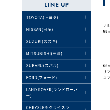
LINE UP
TOYOTA(トヨタ)
ＪＢ
NISSAN(日産)
55
SUZUKI(スズキ)
MITSUBISHI(三菱)
SUBARU(スバル)
55
リ
FORD(フォード)
ス
LAND ROVER(ランドローバ
ー)
CHRYSLER(クライスラ