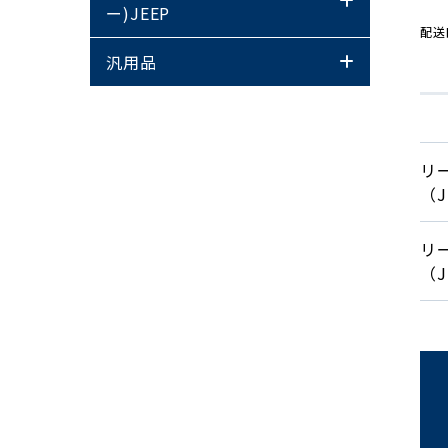
ー)JEEP
配送
汎用品
リ
（J
リ
（J