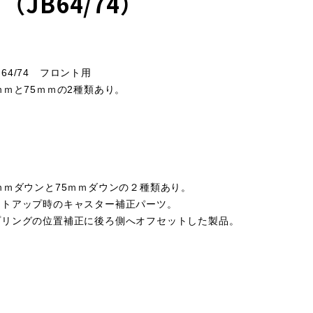
（JB64/74）
64/74 フロント用
ｍｍと75ｍｍの2種類あり。
ｍｍダウンと75ｍｍダウンの２種類あり。
フトアップ時のキャスター補正パーツ。
プリングの位置補正に後ろ側へオフセットした製品。