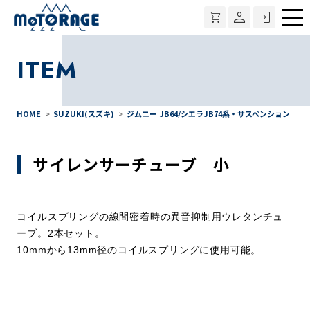
メ
ニ
ITEM
ュ
ー
HOME
SUZUKI(スズキ)
ジムニー JB64/シエラJB74系・サスペンション
サイレンサーチューブ 小
コイルスプリングの線間密着時の異音抑制用ウレタンチュ
ーブ。2本セット。
10mmから13mm径のコイルスプリングに使用可能。