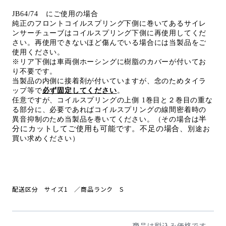
JB64/74 にご使用の場合
純正のフロントコイルスプリング下側に巻いてあるサイレ
ンサーチューブはコイルスプリング下側に再使用してくだ
さい。再使用できないほど傷んでいる場合には当製品をご
使用ください。
※
リア下側は車両側ホーシングに樹脂のカバーが付いてお
り不要です。
当製品の内側に接着剤が付いていますが、念のためタイラ
ップ等で
必ず固定してください
。
任意ですが、コイルスプリングの上側
1
巻目と２巻目の重な
る部分に、必要であればコイルスプリングの線間密着時の
半
異音抑制のため当製品を巻いてください
。（その場合は
分にカットしてご使用も可能です
。不足の場合、
別途お
買い求めください）
配送区分 サイズ1
／商品
ランク S
商品は税込み価格です。