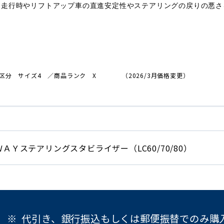
速走行時やリフトアップ車の直進安定性やステアリングの戻りの悪さ
区分 サイズ4
／商品
ランク X
（2026/3月価格変更）
ＷＡＹステアリングスタビライザー（LC60/70/80）
代引き、銀行振込もしくは郵便振替でのみ購