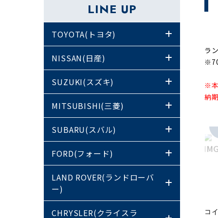
LINE UP
TOYOTA(トヨタ)
ラン
NISSAN(日産)
※7
SUZUKI(スズキ)
※
納
MITSUBISHI(三菱)
SUBARU(スバル)
FORD(フォード)
LAND ROVER(ランドローバ
ー)
CHRYSLER(クライスラ
コ