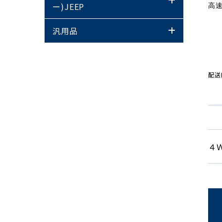
ー)JEEP
高
汎用品
配送
４