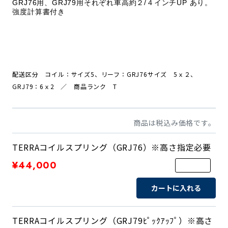
GRJ76用、GRJ79用それぞれ
車高約２/４インチUP あり。
強度計算書付き
配送区分 コイル：
サイズ5、リーフ：
GRJ76
サイズ 5ｘ２、
GRJ79：
6ｘ2
／ 商品ランク T
商品は税込み価格です。
TERRAコイルスプリング（GRJ76）※高さ指定必要
¥44,000
カートに入れる
TERRAコイルスプリング（GRJ79ﾋﾟｯｸｱｯﾌﾟ）※高さ