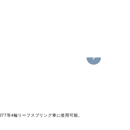
。
)、HZJ77等4輪リーフスプリング車に使用可能。