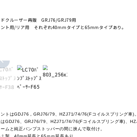
ドクルーザー再販 GRJ76/GRJ79用
ロント用/リア用 それぞれ40ｍｍタイプと65ｍｍタイプあり。
ントはGDJ76，GRJ76/79、HZJ71/74/76(Fコイルスプリング車)
はGDJ76、GRJ76/79、HZJ71/74/76(Fコイルスプリング車
レームと純正バンプストッパーの間に挟んで取付け。
ミ製。40mm延長と65ｍｍ延長あり。