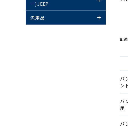
ー)JEEP
汎用品
配送
バン
ン
バン
用
バン