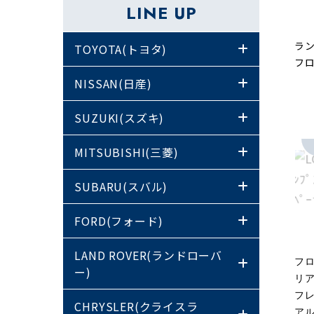
LINE UP
ラン
TOYOTA(トヨタ)
フ
NISSAN(日産)
SUZUKI(スズキ)
MITSUBISHI(三菱)
SUBARU(スバル)
FORD(フォード)
LAND ROVER(ランドローバ
フロ
ー)
リア
フ
CHRYSLER(クライスラ
アル